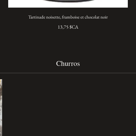
Tartinade noisette, framboise et chocolat noir
13,75 $CA
demande,
oël est désormais en ligne et disponible en 
réserver vos items dès que possible, en passa
MENT
avec vos items des fêtes. Les items des f
Churros
24 décembre en début PM en argent compt
 et la prise de commande terminera le 08 déc