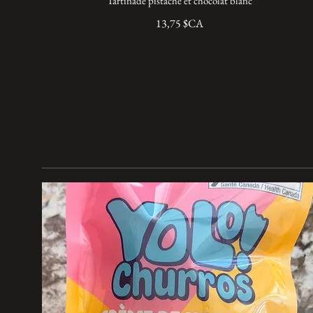
Tartinade pistache et chocolat blanc
13,75 $CA
À la une...
Vu à l'énorme 
notre menu de N
N'hésitez pas à 
EXCLUSIVE
à la livraison le
seront limitées